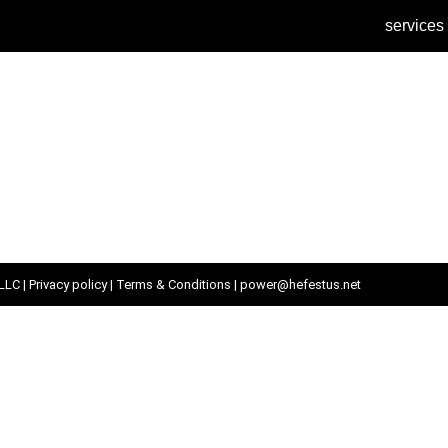
services
ecten
je kinderen
virus op onze kinderen
LLC |
Privacy policy
|
Terms & Conditions
| power@hefestus.net